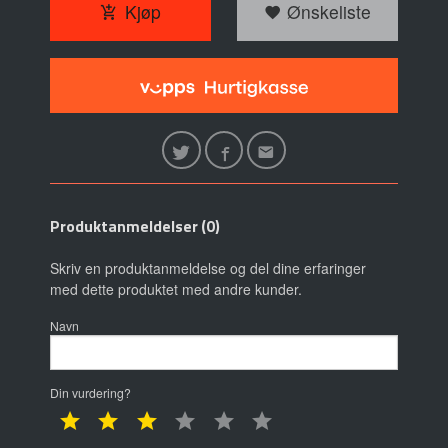
Kjøp
Ønskeliste
Produktanmeldelser (0)
Skriv en produktanmeldelse og del dine erfaringer
med dette produktet med andre kunder.
Navn
Din vurdering?
1 star
2 star
3 star
4 star
5 star
6 star