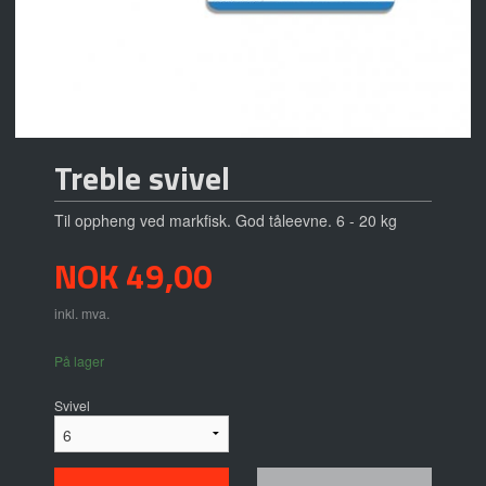
Treble svivel
Til oppheng ved markfisk. God tåleevne. 6 - 20 kg
Pris
NOK
49,00
inkl. mva.
På lager
Svivel