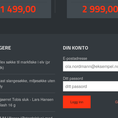
Pris
Pris
1 499,00
2 999,0
inkl.
mva.
GERE
DIN KONTO
E-postadresse
lex søkke til markfiske i elv (pr
tk)
Ditt passord
ast slangesøkke, miljøsøkke uten
ly
jøørret Tobis sluk - Lars Hansen
G
lash 16 g