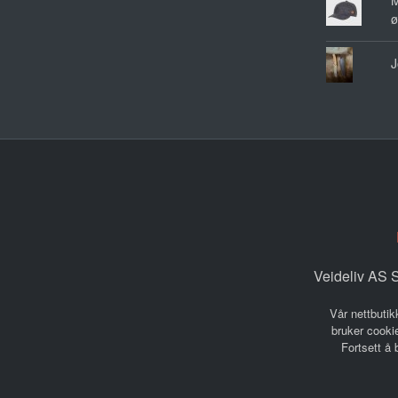
M
ø
J
Veideliv AS S
Vår nettbutik
bruker cookie
Fortsett å