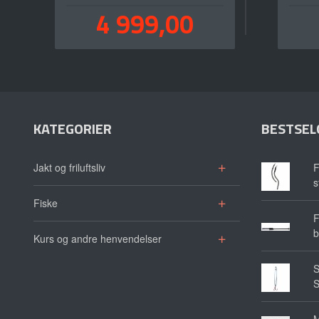
Pris
4 999,00
inkl.
mva.
KATEGORIER
BESTSEL
Jakt og friluftsliv
F
s
Fiske
F
b
Kurs og andre henvendelser
S
S