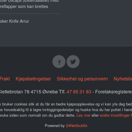
JM Ullcaps (Østerdalslue) med
reflapper som kan brettes
oker Knife Arrui
Frakt
Kjøpsbetingelser
Sikkerhet og personvern
Nyhetsb
lettebrotan 78 4715 Øvrebø Tlf.
47 85 31 83
- Foretaksregister
k bruker cookies slik at du får en bedre kjøpsopplevelse og vi kan yte deg bed
s hovedsaklig til å lagre innloggingsdetaljer og huske hva du har puttet i han
 bruke siden som normalt om du godtar dette.
Les mer
eller
endre innstillinger 
Powered by
24Nettbutikk