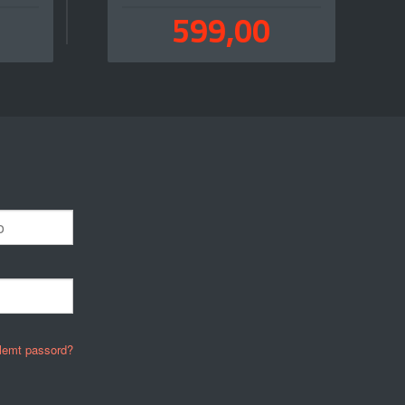
Pris
0
599,00
inkl.
inkl.
mva.
mva.
lemt passord?