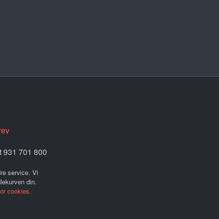
rev
et 931 701 800
re service. Vi
dlekurven din.
for cookies.