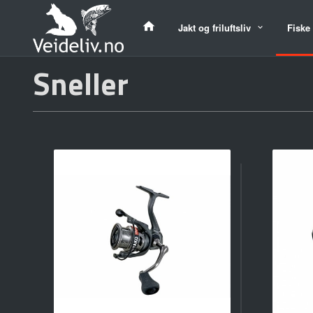
Gå
til
Jakt og friluftsliv
Fiske
innholdet
Sneller