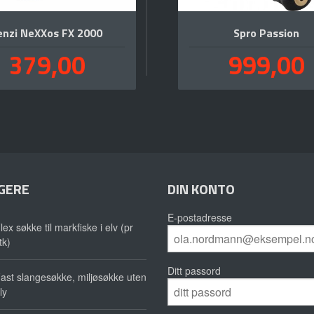
enzi NeXXos FX 2000
Spro Passion
Pris
Pris
379,00
999,00
inkl.
in
mva.
m
GERE
DIN KONTO
E-postadresse
lex søkke til markfiske i elv (pr
tk)
Ditt passord
ast slangesøkke, miljøsøkke uten
ly