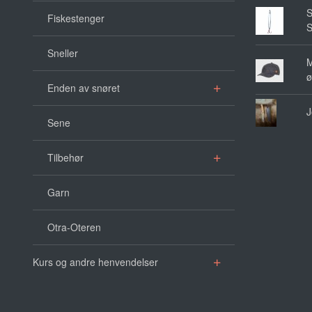
S
Fiskestenger
S
Sneller
M
ø
Enden av snøret
J
Sene
Tilbehør
Garn
Otra-Oteren
Kurs og andre henvendelser