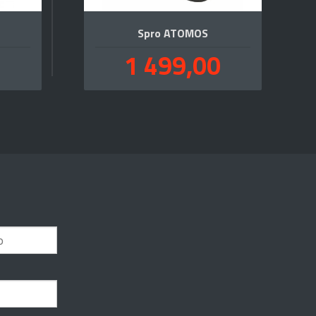
Spro ATOMOS
Pris
1 499,00
kl.
inkl.
va.
mva.