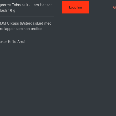
jøørret Tobis sluk - Lars Hansen
G
lash 16 g
JM Ullcaps (Østerdalslue) med
reflapper som kan brettes
oker Knife Arrui