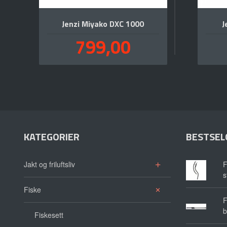
Jenzi Miyako DXC 1000
J
Pris
799,00
inkl.
mva.
KATEGORIER
BESTSEL
Jakt og friluftsliv
F
s
Fiske
F
b
Fiskesett