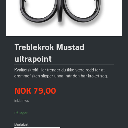
Treblekrok Mustad
ultrapoint
Kvalitetskrok! Her trenger du ikke være redd for at
drømmefisken slipper unna, når den har kroket seg.
Pris
NOK
79,00
inkl. mva.
På lager
Markrkok