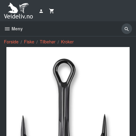
Gå
til
innholdet
Meny
Forside
Fiske
Tilbehør
Kroker