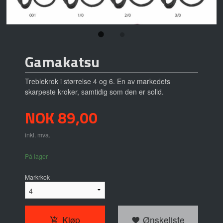
Gamakatsu
Treblekrok i størrelse 4 og 6. En av markedets
skarpeste kroker, samtidig som den er solid.
Pris
NOK
89,00
inkl. mva.
På lager
Markrkok
Kjøp
Ønskeliste