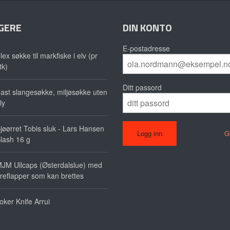
GERE
DIN KONTO
E-postadresse
lex søkke til markfiske i elv (pr
tk)
Ditt passord
ast slangesøkke, miljøsøkke uten
ly
jøørret Tobis sluk - Lars Hansen
G
lash 16 g
JM Ullcaps (Østerdalslue) med
reflapper som kan brettes
oker Knife Arrui