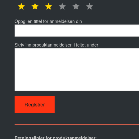
1 star
2 star
3 star
4 star
5 star
6 star
Oppgi en tittel for anmeldelsen din
Skriv inn produktanmeldelsen i feltet under
Retningslinjer for produktanmeldelser: