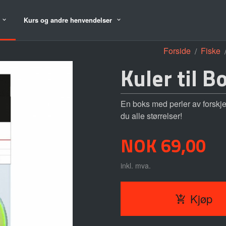
Kurs og andre henvendelser
Forside
Fiske
Kuler til 
En boks med perler av forskjel
du alle størrelser!
Pris
NOK
69,00
inkl. mva.
Kjøp