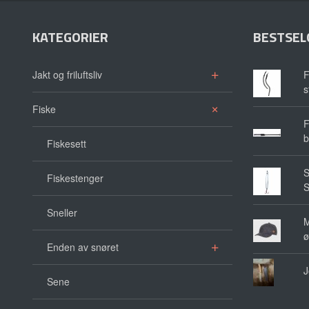
KATEGORIER
BESTSEL
Jakt og friluftsliv
F
s
Fiske
F
b
Fiskesett
S
Fiskestenger
S
Sneller
M
ø
Enden av snøret
J
Sene