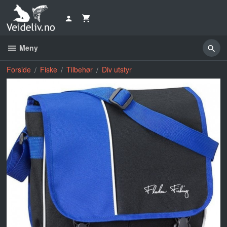
Gå
til
innholdet
Meny
Forside
Fiske
Tilbehør
Div utstyr