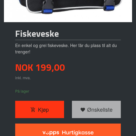
Fiskeveske
En enkel og grei fiskeveske. Her får du plass til alt du
trenger!
Pris
NOK
199,00
inkl. mva.
På lager
Kjøp
Ønskeliste