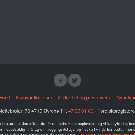
Frakt
Kjøpsbetingelser
Sikkerhet og personvern
Nyhetsb
lettebrotan 78 4715 Øvrebø Tlf.
47 85 31 83
- Foretaksregister
k bruker cookies slik at du får en bedre kjøpsopplevelse og vi kan yte deg bed
s hovedsaklig til å lagre innloggingsdetaljer og huske hva du har puttet i han
 bruke siden som normalt om du godtar dette.
Les mer
eller
endre innstillinger 