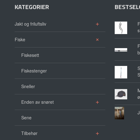
KATEGORIER
BESTSEL
Jakt og friluftsliv
F
s
Fiske
F
b
Fiskesett
S
Fiskestenger
S
Sneller
M
ø
Enden av snøret
J
Sene
Tilbehør