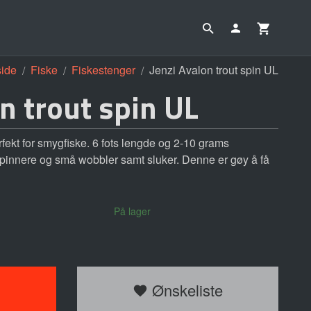
side
Fiske
Fiskestenger
Jenzi Avalon trout spin UL
on trout spin UL
rfekt for smygfiske. 6 fots lengde og 2-10 grams
spinnere og små wobbler samt sluker. Denne er gøy å få
På lager
Ønskeliste