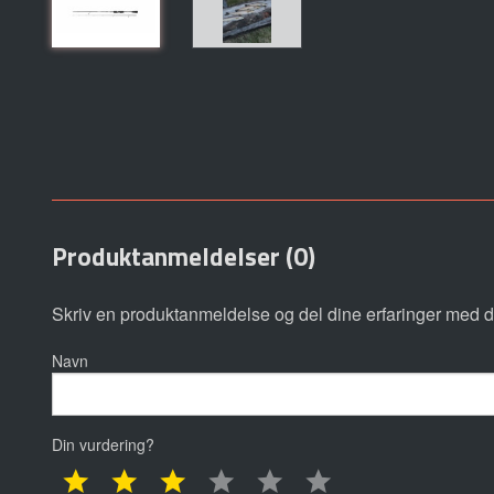
Produktanmeldelser (0)
Skriv en produktanmeldelse og del dine erfaringer med d
Navn
Din vurdering?
1 star
2 star
3 star
4 star
5 star
6 star