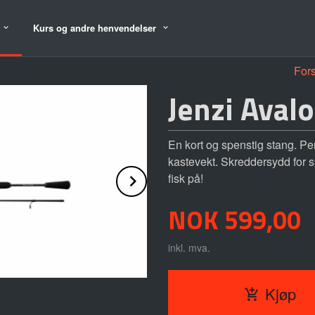
Kurs og andre henvendelser
For
Jenzi Aval
En kort og spenstig stang. Pe
kastevekt. Skreddersydd for 
Next
fisk på!
Pris
NOK
599,00
inkl. mva.
Kjøp