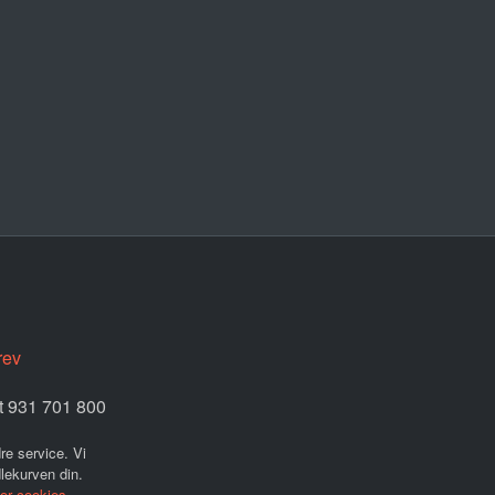
rev
et 931 701 800
re service. Vi
dlekurven din.
for cookies.