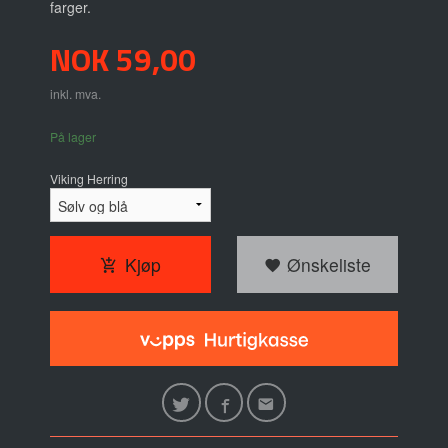
farger.
Pris
NOK
59,00
inkl. mva.
På lager
Viking Herring
Kjøp
Ønskeliste