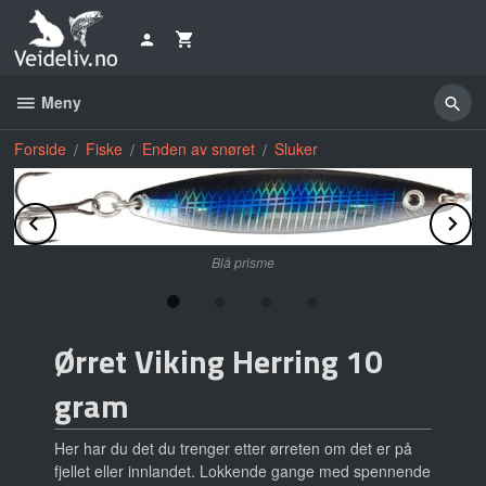
Gå
til
innholdet
Meny
Forside
Fiske
Enden av snøret
Sluker
Prev
N
Blå prisme
Ørret Viking Herring 10
gram
Her har du det du trenger etter ørreten om det er på
fjellet eller innlandet. Lokkende gange med spennende