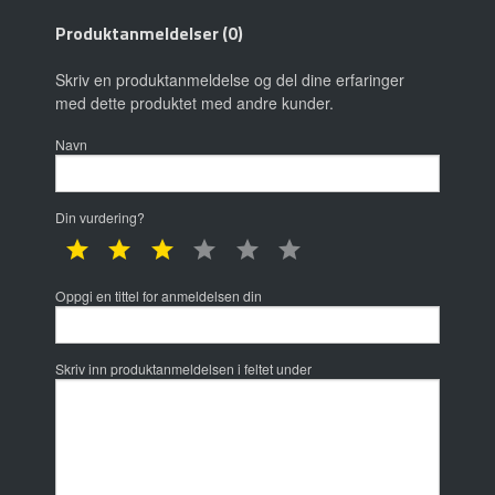
Produktanmeldelser (0)
Skriv en produktanmeldelse og del dine erfaringer
med dette produktet med andre kunder.
Navn
Din vurdering?
1 star
2 star
3 star
4 star
5 star
6 star
Oppgi en tittel for anmeldelsen din
Skriv inn produktanmeldelsen i feltet under