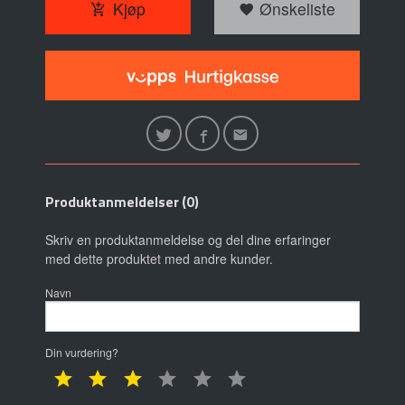
Kjøp
Ønskeliste
Produktanmeldelser (0)
Skriv en produktanmeldelse og del dine erfaringer
med dette produktet med andre kunder.
Navn
Din vurdering?
1 star
2 star
3 star
4 star
5 star
6 star