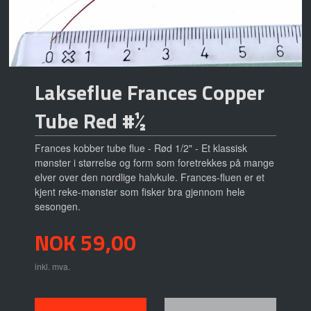
Lakseflue Frances Copper
Tube Red #½
Frances kobber tube flue - Rød 1/2" - Et klassisk
mønster i størrelse og form som foretrekkes på mange
elver over den nordlige halvkule. Frances-fluen er et
kjent reke-mønster som fisker bra gjennom hele
sesongen.
Pris
NOK
59,00
inkl. mva.