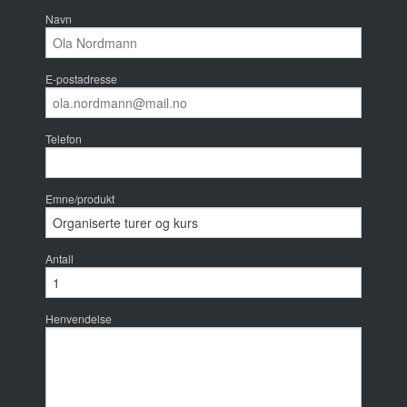
Navn
E-postadresse
Telefon
Emne/produkt
Antall
Henvendelse